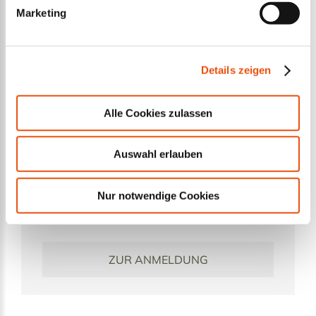
Ausbildung bei CAPRON. Die Zukunftsmacher...
Ober
Marketing
regio
WEITERLESEN...
Details zeigen
Alle Cookies zulassen
Auswahl erlauben
Werksbesichtigung
Sie möchten die Entstehung unserer
Nur notwendige Cookies
Reisefahrzeuge direkt vor Ort einmal selbst
miterleben?
ZUR ANMELDUNG