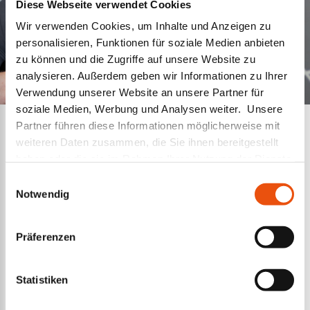
Diese Webseite verwendet Cookies
Wir verwenden Cookies, um Inhalte und Anzeigen zu
personalisieren, Funktionen für soziale Medien anbieten
zu können und die Zugriffe auf unsere Website zu
analysieren. Außerdem geben wir Informationen zu Ihrer
Verwendung unserer Website an unsere Partner für
soziale Medien, Werbung und Analysen weiter. Unsere
Partner führen diese Informationen möglicherweise mit
Die von Ihnen aufgerufene Stellenanzeige ist nicht mehr
weiteren Daten zusammen, die Sie ihnen bereitgestellt
verfügbar. Klicken Sie auf "zurück" um in den
haben oder die sie im Rahmen Ihrer Nutzung der Dienste
Stellenmarkt zu gelangen.
gesammelt haben. Weiterführende Informationen finden
Einwilligungsauswahl
Sie unter
Datenschutz
.
Notwendig
Vielen Dank für Ihr Verständnis.
Präferenzen
u
Azubi-Podcast gibt Einblick in Ausbildung
CAP
bei CAPRON
Kli
Statistiken
In Zusammenarbeit mit den Zukunftsmachern
Seit
 in
Lausitz geben wir im Azubi-Podcast Einblicke in die
Ener