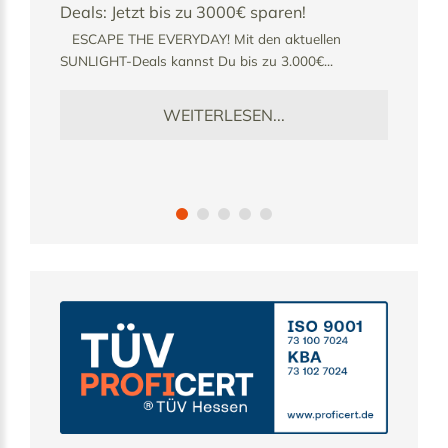
Deals: Jetzt bis zu 3000€ sparen!
bei
en
ESCAPE THE EVERYDAY! Mit den aktuellen
In Z
n
SUNLIGHT-Deals kannst Du bis zu 3.000€...
Laus
Ausb
WEITERLESEN...