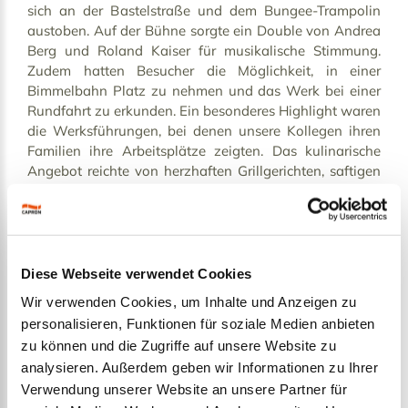
sich an der Bastelstraße und dem Bungee-Trampolin
austoben. Auf der Bühne sorgte ein Double von Andrea
Berg und Roland Kaiser für musikalische Stimmung.
Zudem hatten Besucher die Möglichkeit, in einer
Bimmelbahn Platz zu nehmen und das Werk bei einer
Rundfahrt zu erkunden. Ein besonderes Highlight waren
die Werksführungen, bei denen unsere Kollegen ihren
Familien ihre Arbeitsplätze zeigten. Das kulinarische
Angebot reichte von herzhaften Grillgerichten, saftigen
Burgern und knusprigen Pommes bis hin zu süßen
Köstlichkeiten wie Crêpes und Eiscreme.
Eine Erfolgsgeschichte Made in Neustadt
Diese Webseite verwendet Cookies
Vor genau 20 Jahren begann die Erfolgsgeschichte von
Wir verwenden Cookies, um Inhalte und Anzeigen zu
CAPRON im ehemaligen Fortschritt-Werk in Neustadt in
personalisieren, Funktionen für soziale Medien anbieten
Sachsen. Im Juli 2005 wurde die Idee geboren, ein
zu können und die Zugriffe auf unsere Website zu
Gemeinschaftsunternehmen der Hymer AG und der
analysieren. Außerdem geben wir Informationen zu Ihrer
Dethleffs GmbH & Co. KG zu gründen. Das Ziel:
Verwendung unserer Website an unsere Partner für
hochwertige Reisemobile und Camper Vans der Marken