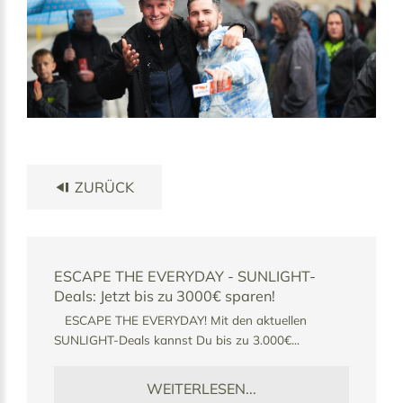
ZURÜCK
lt
ESCAPE THE EVERYDAY - SUNLIGHT-
Azu
Deals: Jetzt bis zu 3000€ sparen!
bei
en
ESCAPE THE EVERYDAY! Mit den aktuellen
In Z
n
SUNLIGHT-Deals kannst Du bis zu 3.000€...
Laus
Ausb
WEITERLESEN...