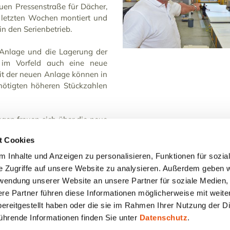
neuen Pressenstraße für Dächer,
WEITERLESEN...
 letzten Wochen montiert und
WEITERLE
in den Serienbetrieb.
 Anlage und die Lagerung der
e im Vorfeld auch eine neue
Mit der neuen Anlage können in
enötigten höheren Stückzahlen
egen freuen sich über die neue
t Cookies
 Inhalte und Anzeigen zu personalisieren, Funktionen für sozia
e Zugriffe auf unsere Website zu analysieren. Außerdem geben w
rwendung unserer Website an unsere Partner für soziale Medien
re Partner führen diese Informationen möglicherweise mit weit
ereitgestellt haben oder die sie im Rahmen Ihrer Nutzung der D
hrende Informationen finden Sie unter
Datenschutz
.