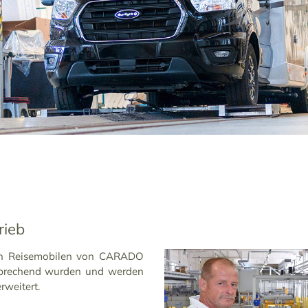
Ausgezeichnete Ausbildung
Ausbau Energiee
bei CAPRON
CAPRON erhält
Zertifizierung
Wir freuen uns sehr über die
rieb
Auszeichnung als
CAPRON hat sein
"Ausbildungsbetrieb des Jahres
Energiemanagemen
ten Reisemobilen von CARADO
25/26" der IHK Dresden im
TÜV Hessen erfolg
sprechend wurden und werden
Landkreis Sächsische...
internationalen N
rweitert.
50001 zertifizieren 