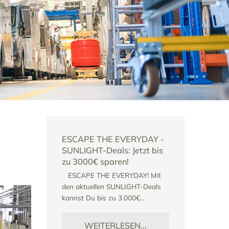
ffizienz -
ESCAPE THE EVERYDAY -
Azubi-Podca
 ISO 50001-
SUNLIGHT-Deals: Jetzt bis
in Ausbild
zu 3000€ sparen!
In Zusammena
ESCAPE THE EVERYDAY! Mit
den Zukunfts
t durch den
den aktuellen SUNLIGHT-Deals
geben wir im 
reich nach der
kannst Du bis zu 3.000€...
Podcast Einbli
orm DIN EN ISO
Ausbildung b
lassen....
Zukunftsmache
WEITERLESEN...