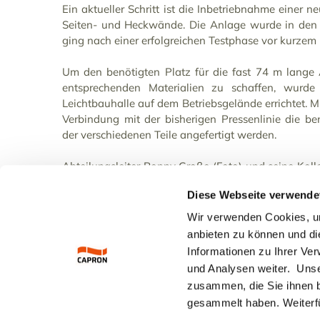
Ein aktueller Schritt ist die Inbetriebnahme einer 
Seiten- und Heckwände. Die Anlage wurde in den
ging nach einer erfolgreichen Testphase vor kurzem 
Um den benötigten Platz für die fast 74 m lange
entsprechenden Materialien zu schaffen, wurd
Leichtbauhalle auf dem Betriebsgelände errichtet. 
Verbindung mit der bisherigen Pressenlinie die b
der verschiedenen Teile angefertigt werden.
Abteilungsleiter Ronny Große (Foto) und seine Koll
Anlage, die zu den modernsten ihrer Art gehört.
Diese Webseite verwende
Wir verwenden Cookies, um
anbieten zu können und di
Informationen zu Ihrer Ve
ZURÜCK
und Analysen weiter. Unse
zusammen, die Sie ihnen b
gesammelt haben. Weiterfü