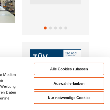
SEN...
WEIT
Alle Cookies zulassen
le Medien
ir
Auswahl erlauben
, Werbung
eren Daten
Nur notwendige Cookies
ienste